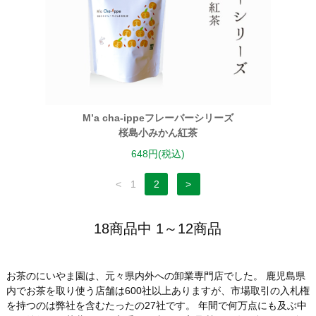
M’a cha-ippeフレーバーシリーズ
桜島小みかん紅茶
648円(税込)
<
1
2
>
18商品中 1～12商品
お茶のにいやま園は、元々県内外への卸業専門店でした。 鹿児島県
内でお茶を取り使う店舗は600社以上ありますが、市場取引の入札権
を持つのは弊社を含むたったの27社です。 年間で何万点にも及ぶ中