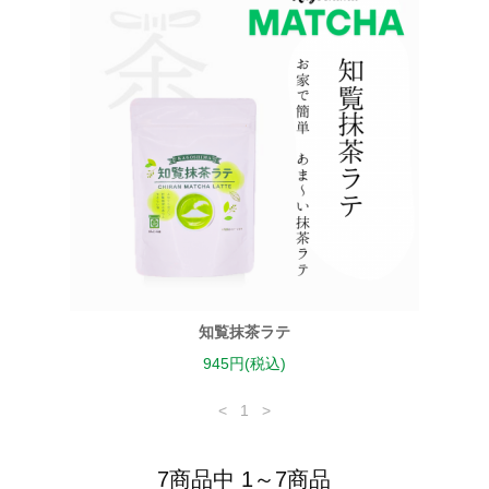
知覧抹茶ラテ
945円(税込)
<
1
>
7商品中 1～7商品