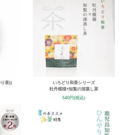
炒り茶))
いろどり和茶シリーズ
牡丹模様×知覧の深蒸し茶
540円(税込)