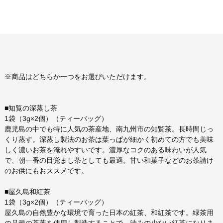
※商品はどちらか一つをお選びいただけます。
■知覧の深蒸し茶
1袋（3g×2個）（ティーバッグ）
鹿児島の中でも特に人気の茶産地、南九州市の知覧茶。長時間じっ
くり蒸す。深蒸し製法のお茶は葉っぱが細かく初めての方でも美味
しく濃いお茶を淹れやすいです。濃厚なコクのある味わいが人気
で、朝一番の目覚まし茶としても最適。甘い和菓子などのお茶請け
のお供にもおススメです。
■屋久島和紅茶
1袋（3g×2個）（ティーバッグ）
屋久島の自然豊かな環境で育った日本の紅茶、和紅茶です。緑茶用
の品種の茶葉を使用し製造することで、渋みの少ない紅茶になりま