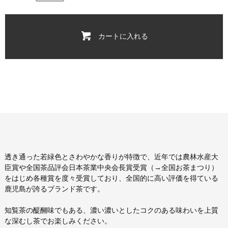
カートに入れる
透き通った若緑色とさわやかな香りが特徴で、近年では農林水産大
臣賞や全国茶品評会日本茶業中央会長賞受賞（→全国お茶まつり）
をはじめ各種賞を度々受賞しており、全国的に高い評価を得ている
鹿児島が誇るブランド茶です。
知覧茶の醍醐味でもある、濃い濃いとしたコクのある味わいを上質
な深むし茶でお楽しみください。