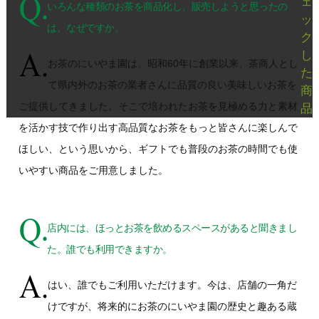
ェ
いろんな種類のお茶を商品化し、販売しようと思ったの
ッ
は、なぜですか。
ク
し
お茶のにいやま園は、昭和60年に創業以来、茶商人とし
た
て県内外のお茶の業者さんに品質の良い美味しいお茶を
商
ご提供してきました。そこで培われたお茶を見極める力と素材
品
を活かす技で作り出す高品質なお茶をもっと皆さんに楽しんで
ほしい、という思いから、ギフトでも普段のお茶の時間でも使
いやすい商品をご用意しました。
店内には、ほっとお茶を飲めるスペースがあると聞きまし
た。誰でも利用できますか。
はい、誰でもご利用いただけます。今は、店舗の一角だ
けですが、将来的にお茶のにいやま園の歴史と趣ある蔵